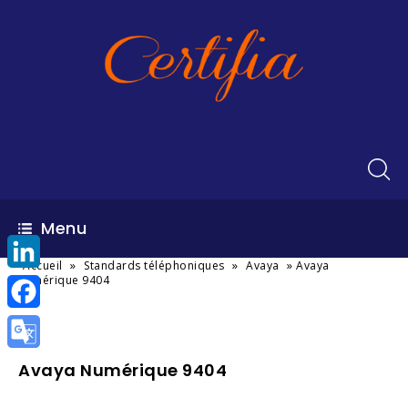
Menu
»
»
»
Accueil
Standards téléphoniques
Avaya
Avaya
numérique 9404
LinkedIn
Facebook
Google
Avaya Numérique 9404
Translate