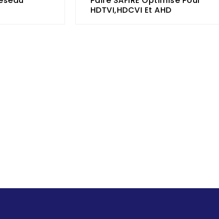
Réseau
Paire SAFIRE Optimisé Pour
HDTVI,HDCVI Et AHD