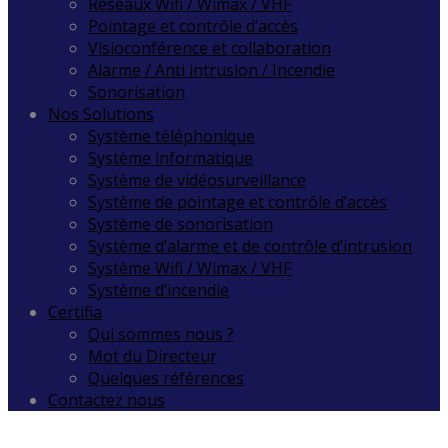
Réseaux Wifi / Wimax / VHF
Pointage et contrôle d’accès
Visioconférence et collaboration
Alarme / Anti intrusion / Incendie
Sonorisation
Nos Solutions
Système téléphonique
Système informatique
Système de vidéosurveillance
Système de pointage et contrôle d’accès
Système de sonorisation
Système d’alarme et de contrôle d’intrusion
Système Wifi / Wimax / VHF
Système d’incendie
Certifia
Qui sommes nous ?
Mot du Directeur
Quelques références
Contactez nous