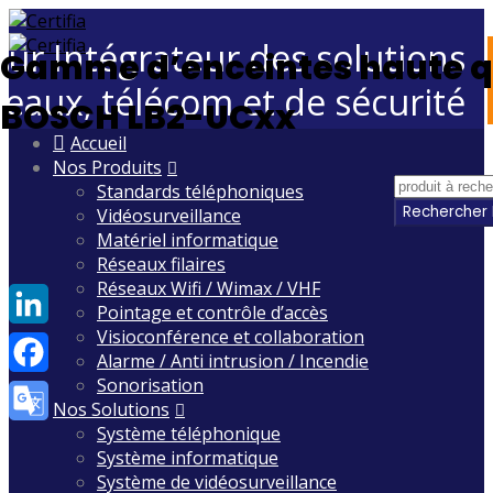
eur Intégrateur des solutions
Gamme d’enceintes haute q
seaux, télécom et de sécurité
BOSCH LB2-UCxx
Skip
Accueil
to
Nos Produits
content
Standards téléphoniques
Vidéosurveillance
Matériel informatique
Réseaux filaires
Réseaux Wifi / Wimax / VHF
Pointage et contrôle d’accès
Visioconférence et collaboration
LinkedIn
Alarme / Anti intrusion / Incendie
Sonorisation
Facebook
Nos Solutions
Système téléphonique
Google
Système informatique
Translate
Système de vidéosurveillance