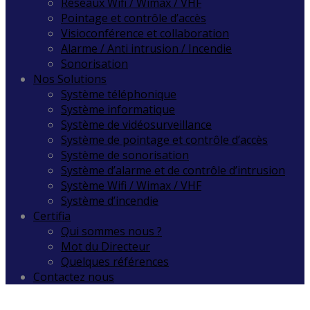
Réseaux Wifi / Wimax / VHF
Pointage et contrôle d’accès
Visioconférence et collaboration
Alarme / Anti intrusion / Incendie
Sonorisation
Nos Solutions
Système téléphonique
Système informatique
Système de vidéosurveillance
Système de pointage et contrôle d’accès
Système de sonorisation
Système d’alarme et de contrôle d’intrusion
Système Wifi / Wimax / VHF
Système d’incendie
Certifia
Qui sommes nous ?
Mot du Directeur
Quelques références
Contactez nous