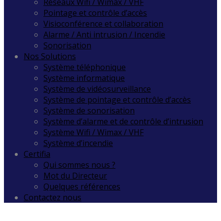
Réseaux Wifi / Wimax / VHF
Pointage et contrôle d’accès
Visioconférence et collaboration
Alarme / Anti intrusion / Incendie
Sonorisation
Nos Solutions
Système téléphonique
Système informatique
Système de vidéosurveillance
Système de pointage et contrôle d’accès
Système de sonorisation
Système d’alarme et de contrôle d’intrusion
Système Wifi / Wimax / VHF
Système d’incendie
Certifia
Qui sommes nous ?
Mot du Directeur
Quelques références
Contactez nous