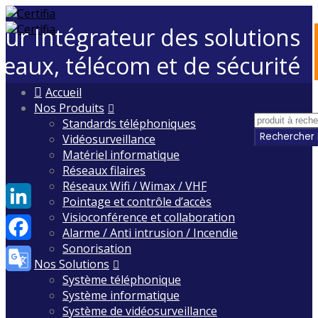
eur Intégrateur des solutions
seaux, télécom et de sécurité
Skip
Accueil
to
Nos Produits
content
Standards téléphoniques
Vidéosurveillance
Matériel informatique
Réseaux filaires
Réseaux Wifi / Wimax / VHF
Pointage et contrôle d’accès
Visioconférence et collaboration
LinkedIn
Alarme / Anti intrusion / Incendie
Sonorisation
Facebook
Nos Solutions
Système téléphonique
Google
Système informatique
Translate
Système de vidéosurveillance