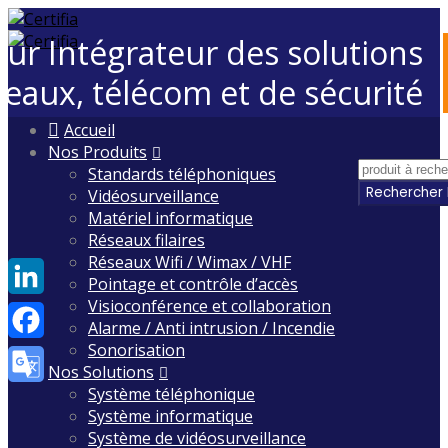
eur Intégrateur des solutions
seaux, télécom et de sécurité
Skip
Accueil
to
Nos Produits
content
Standards téléphoniques
Vidéosurveillance
Matériel informatique
Réseaux filaires
Réseaux Wifi / Wimax / VHF
Pointage et contrôle d’accès
Visioconférence et collaboration
LinkedIn
Alarme / Anti intrusion / Incendie
Sonorisation
Facebook
Nos Solutions
Système téléphonique
Google
Système informatique
Translate
Système de vidéosurveillance