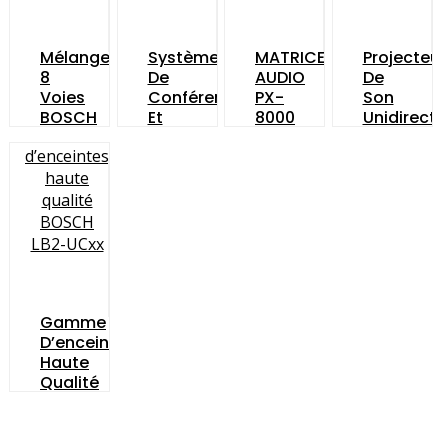
Mélangeur
Système
MATRICE
Projecteur
8
De
AUDIO
De
Voies
Conférences
PX-
Son
BOSCH
Et
8000
Unidirecti
PLM-
Traductions
InterM
BOSCH
8M8
Bosch
LP1-
UC10E-
1
Gamme
D’enceintes
Haute
Qualité
BOSCH
LB2-
UCxx