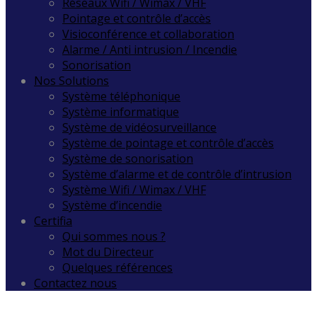
Réseaux Wifi / Wimax / VHF
Pointage et contrôle d’accès
Visioconférence et collaboration
Alarme / Anti intrusion / Incendie
Sonorisation
Nos Solutions
Système téléphonique
Système informatique
Système de vidéosurveillance
Système de pointage et contrôle d’accès
Système de sonorisation
Système d’alarme et de contrôle d’intrusion
Système Wifi / Wimax / VHF
Système d’incendie
Certifia
Qui sommes nous ?
Mot du Directeur
Quelques références
Contactez nous