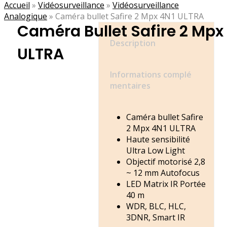
Accueil
»
Vidéosurveillance
»
Vidéosurveillance
Analogique
»
Caméra bullet Safire 2 Mpx 4N1 ULTRA
Caméra Bullet Safire 2 Mpx
Description
ULTRA
Informations complé
mentaires
Caméra bullet Safire
2 Mpx 4N1 ULTRA
Haute sensibilité
Ultra Low Light
Objectif motorisé 2,8
~ 12 mm Autofocus
LED Matrix IR Portée
40 m
WDR, BLC, HLC,
3DNR, Smart IR