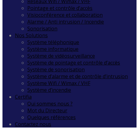
Réseaux Wifi / Wimax / VHF
Pointage et contrôle d’accès
Visioconférence et collaboration
Alarme / Anti intrusion / Incendie
Sonorisation
Nos Solutions
Système téléphonique
Système informatique
Système de vidéosurveillance
Système de pointage et contrôle d’accès
Système de sonorisation
Système d’alarme et de contrôle d’intrusion
Système Wifi / Wimax / VHF
Système d’incendie
Certifia
Qui sommes nous ?
Mot du Directeur
Quelques références
Contactez nous