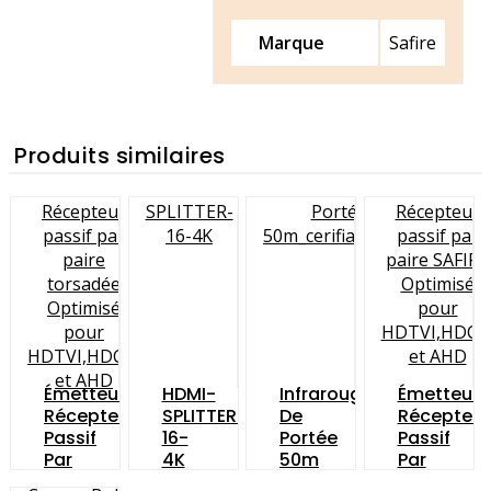
Marque
Safire
Produits similaires
Émetteur
HDMI-
Infrarouge
Émetteur
Récepteur
SPLITTER-
De
Récepteur
Passif
16-
Portée
Passif
Par
4K
50m
Par
Paire
Paire