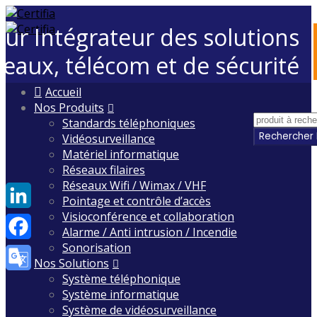
eur Intégrateur des solutions
seaux, télécom et de sécurité
Skip
Accueil
to
Nos Produits
content
Standards téléphoniques
Vidéosurveillance
Matériel informatique
Réseaux filaires
Réseaux Wifi / Wimax / VHF
Pointage et contrôle d’accès
Visioconférence et collaboration
LinkedIn
Alarme / Anti intrusion / Incendie
Sonorisation
Facebook
Nos Solutions
Système téléphonique
Google
Système informatique
Translate
Système de vidéosurveillance