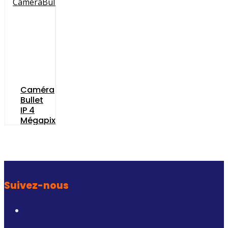
Torsadée
SAFIRE
Optimisé
Optimisé
Pour
Pour
HDTVI,HDCVI
HDTVI,HDC
Et
Et
AHD
AHD
Caméra
Bullet
IP 4
Mégapixel
Suivez-nous