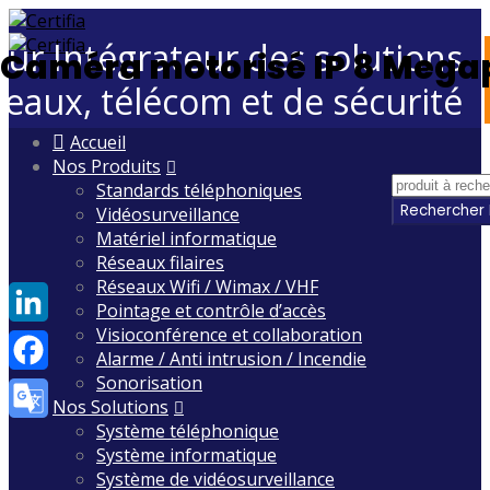
eur Intégrateur des solutions
Caméra motorisé IP 8 Mega
seaux, télécom et de sécurité
Skip
Accueil
to
Nos Produits
content
Standards téléphoniques
Vidéosurveillance
Matériel informatique
Réseaux filaires
Réseaux Wifi / Wimax / VHF
Pointage et contrôle d’accès
Visioconférence et collaboration
LinkedIn
Alarme / Anti intrusion / Incendie
Sonorisation
Facebook
Nos Solutions
Système téléphonique
Google
Système informatique
Translate
Système de vidéosurveillance