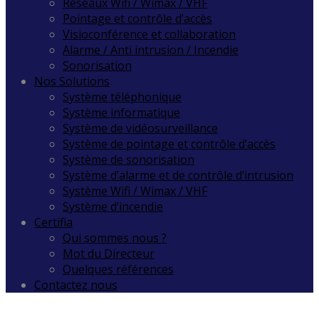
Réseaux Wifi / Wimax / VHF
Pointage et contrôle d’accès
Visioconférence et collaboration
Alarme / Anti intrusion / Incendie
Sonorisation
Nos Solutions
Système téléphonique
Système informatique
Système de vidéosurveillance
Système de pointage et contrôle d’accès
Système de sonorisation
Système d’alarme et de contrôle d’intrusion
Système Wifi / Wimax / VHF
Système d’incendie
Certifia
Qui sommes nous ?
Mot du Directeur
Quelques références
Contactez nous