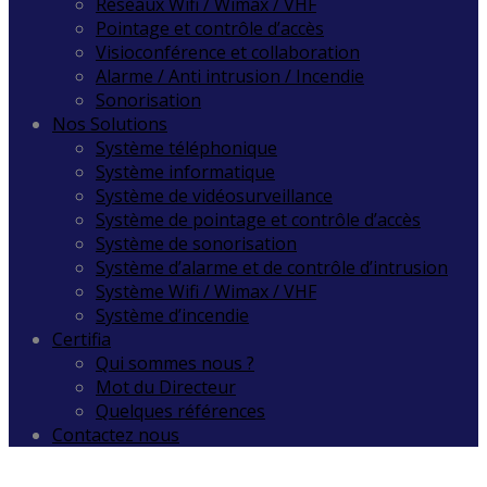
Réseaux Wifi / Wimax / VHF
Pointage et contrôle d’accès
Visioconférence et collaboration
Alarme / Anti intrusion / Incendie
Sonorisation
Nos Solutions
Système téléphonique
Système informatique
Système de vidéosurveillance
Système de pointage et contrôle d’accès
Système de sonorisation
Système d’alarme et de contrôle d’intrusion
Système Wifi / Wimax / VHF
Système d’incendie
Certifia
Qui sommes nous ?
Mot du Directeur
Quelques références
Contactez nous