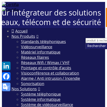
eur Intégrateur des solutions
seaux, télécom et de sécurité
Skip
Accueil
to
Nos Produits
content
Standards téléphoniques
Vidéosurveillance
Matériel informatique
Réseaux filaires
Réseaux Wifi / Wimax / VHF
Pointage et contrôle d’accès
Visioconférence et collaboration
LinkedIn
Alarme / Anti intrusion / Incendie
Sonorisation
Facebook
Nos Solutions
Système téléphonique
Google
Système informatique
Translate
Système de vidéosurveillance