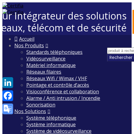
eur Intégrateur des solutions
seaux, télécom et de sécurité
Skip
Accueil
to
Nos Produits
content
Standards téléphoniques
Vidéosurveillance
Matériel informatique
Réseaux filaires
Réseaux Wifi / Wimax / VHF
Pointage et contrôle d’accès
Visioconférence et collaboration
LinkedIn
Alarme / Anti intrusion / Incendie
Sonorisation
Facebook
Nos Solutions
Système téléphonique
Google
Système informatique
Translate
Système de vidéosurveillance