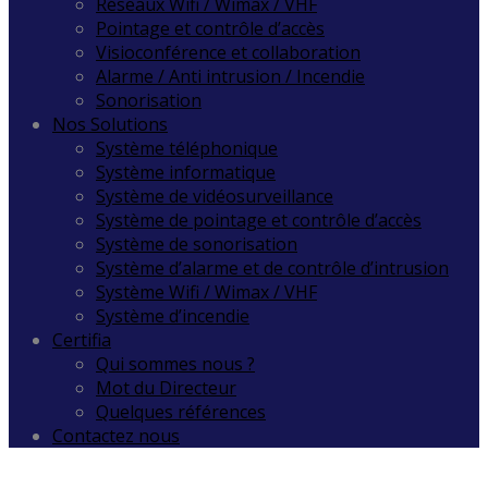
Réseaux Wifi / Wimax / VHF
Pointage et contrôle d’accès
Visioconférence et collaboration
Alarme / Anti intrusion / Incendie
Sonorisation
Nos Solutions
Système téléphonique
Système informatique
Système de vidéosurveillance
Système de pointage et contrôle d’accès
Système de sonorisation
Système d’alarme et de contrôle d’intrusion
Système Wifi / Wimax / VHF
Système d’incendie
Certifia
Qui sommes nous ?
Mot du Directeur
Quelques références
Contactez nous