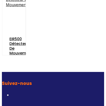
EIR500
Détecteur
De
Mouvement…
Suivez-nous