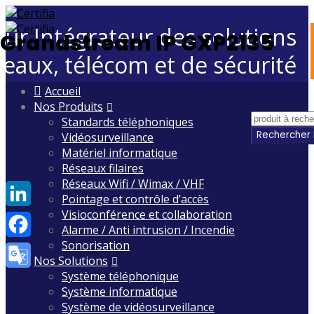
eur Intégrateur des solutions
Grandstream IP GXP2135
seaux, télécom et de sécurité
Skip
Accueil
to
Nos Produits
content
Standards téléphoniques
Vidéosurveillance
Matériel informatique
Réseaux filaires
Réseaux Wifi / Wimax / VHF
Pointage et contrôle d’accès
Visioconférence et collaboration
LinkedIn
Alarme / Anti intrusion / Incendie
Sonorisation
Facebook
Nos Solutions
Système téléphonique
Google
Système informatique
Translate
Système de vidéosurveillance