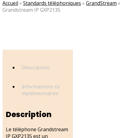
Accueil
»
Standards téléphoniques
»
GrandStream
»
Grandstream IP GXP2135
Description
Informations co
mplémentaires
Description
Le téléphone Grandstream
IP GXP2135 est un