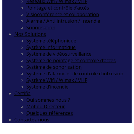
Réseaux Wifi / Wimax / VHF
Pointage et contrôle d’accès
Visioconférence et collaboration
Alarme / Anti intrusion / Incendie
Sonorisation
Nos Solutions
Système téléphonique
Système informatique
Système de vidéosurveillance
Système de pointage et contrôle d’accès
Système de sonorisation
Système d’alarme et de contrôle d’intrusion
Système Wifi / Wimax / VHF
Système d’incendie
Certifia
Qui sommes nous ?
Mot du Directeur
Quelques références
Contactez nous