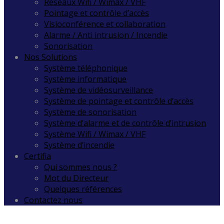
Réseaux Wifi / Wimax / VHF
Pointage et contrôle d’accès
Visioconférence et collaboration
Alarme / Anti intrusion / Incendie
Sonorisation
Nos Solutions
Système téléphonique
Système informatique
Système de vidéosurveillance
Système de pointage et contrôle d’accès
Système de sonorisation
Système d’alarme et de contrôle d’intrusion
Système Wifi / Wimax / VHF
Système d’incendie
Certifia
Qui sommes nous ?
Mot du Directeur
Quelques références
Contactez nous