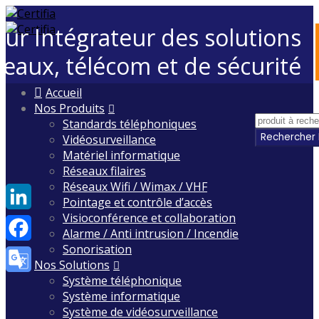
eur Intégrateur des solutions
seaux, télécom et de sécurité
Skip
Accueil
to
Nos Produits
content
Standards téléphoniques
Vidéosurveillance
Matériel informatique
Réseaux filaires
Réseaux Wifi / Wimax / VHF
Pointage et contrôle d’accès
Visioconférence et collaboration
LinkedIn
Alarme / Anti intrusion / Incendie
Sonorisation
Facebook
Nos Solutions
Système téléphonique
Google
Système informatique
Translate
Système de vidéosurveillance