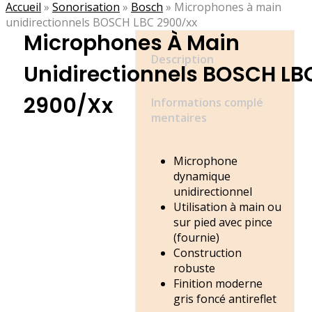
Accueil
»
Sonorisation
»
Bosch
»
Microphones à main
unidirectionnels BOSCH LBC 2900/xx
Microphones À Main
Description
Unidirectionnels BOSCH LB
2900/xx
Informations complé
mentaires
Microphone
dynamique
unidirectionnel
Utilisation à main ou
sur pied avec pince
(fournie)
Construction
robuste
Finition moderne
gris foncé antireflet