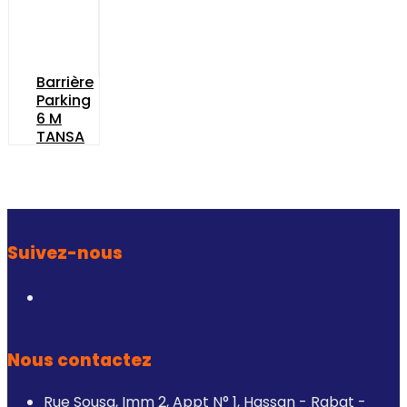
Barrière
Parking
6 M
TANSA
Suivez-nous
Nous contactez
Rue Sousa, Imm 2, Appt N° 1, Hassan - Rabat -