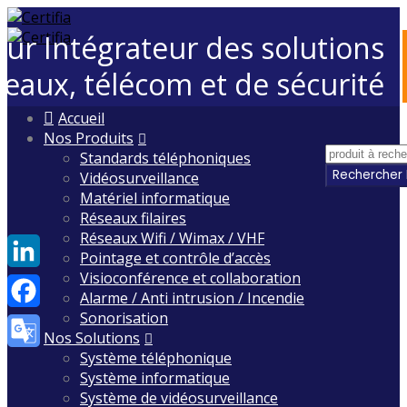
eur Intégrateur des solutions
seaux, télécom et de sécurité
Skip
Accueil
to
Nos Produits
content
Standards téléphoniques
Vidéosurveillance
Matériel informatique
Réseaux filaires
Réseaux Wifi / Wimax / VHF
Pointage et contrôle d’accès
Visioconférence et collaboration
LinkedIn
Alarme / Anti intrusion / Incendie
Sonorisation
Facebook
Nos Solutions
Système téléphonique
Google
Système informatique
Translate
Système de vidéosurveillance