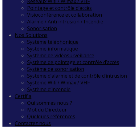
Réseaux Wifi / Wimax / VHF
Pointage et contrôle d’accès
Visioconférence et collaboration
Alarme / Anti intrusion / Incendie
Sonorisation
Nos Solutions
Système téléphonique
Système informatique
Système de vidéosurveillance
Système de pointage et contrôle d’accès
Système de sonorisation
Système d’alarme et de contrôle d’intrusion
Système Wifi / Wimax / VHF
Système d’incendie
Certifia
Qui sommes nous ?
Mot du Directeur
Quelques références
Contactez nous