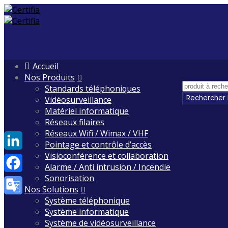
Skip
Accueil
to
Nos Produits
content
Standards téléphoniques
Vidéosurveillance
Matériel informatique
Réseaux filaires
Réseaux Wifi / Wimax / VHF
Pointage et contrôle d’accès
Visioconférence et collaboration
LinkedIn
Alarme / Anti intrusion / Incendie
Sonorisation
Facebook
Nos Solutions
Système téléphonique
Google
Système informatique
Translate
Système de vidéosurveillance