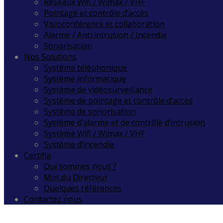
Réseaux Wifi / Wimax / VHF
Pointage et contrôle d’accès
Visioconférence et collaboration
Alarme / Anti intrusion / Incendie
Sonorisation
Nos Solutions
Système téléphonique
Système informatique
Système de vidéosurveillance
Système de pointage et contrôle d’accès
Système de sonorisation
Système d’alarme et de contrôle d’intrusion
Système Wifi / Wimax / VHF
Système d’incendie
Certifia
Qui sommes nous ?
Mot du Directeur
Quelques références
Contactez nous