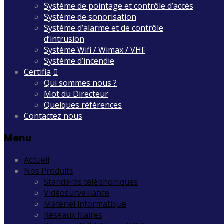
Système de pointage et contrôle d’accès
Système de sonorisation
Système d’alarme et de contrôle
d’intrusion
Système Wifi / Wimax / VHF
Système d’incendie
Certifia
Qui sommes nous ?
Mot du Directeur
Quelques références
Contactez nous
Menu
Accueil
Nos Produits
Standards téléphoniques
Vidéosurveillance
Matériel informatique
Réseaux filaires