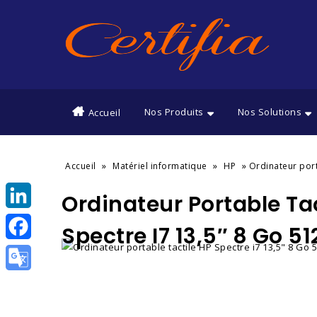
Nos Produits
Nos Solutions
Accueil
»
»
»
Accueil
Matériel informatique
HP
Ordinateur port
Ordinateur Portable Tac
LinkedIn
Spectre I7 13,5″ 8 Go 5
Facebook
Google
Translate