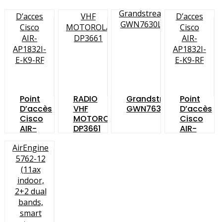
Point
RADIO
Grandstream
Point
D’accès
VHF
GWN7630LR
D’accès
Cisco
MOTOROLA
Cisco
AIR-
DP3661
AIR-
AP1852I-
AP1832I-
E-
E-K9
K9C