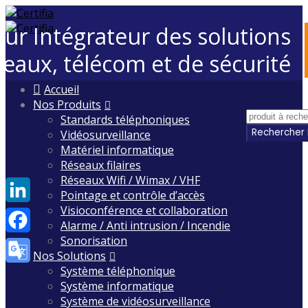
eur Intégrateur des solutions
seaux, télécom et de sécurité
Skip
Accueil
to
Nos Produits
content
Standards téléphoniques
Vidéosurveillance
Matériel informatique
Réseaux filaires
Réseaux Wifi / Wimax / VHF
Pointage et contrôle d’accès
Visioconférence et collaboration
LinkedIn
Alarme / Anti intrusion / Incendie
Sonorisation
Facebook
Nos Solutions
Système téléphonique
Google
Système informatique
Translate
Système de vidéosurveillance