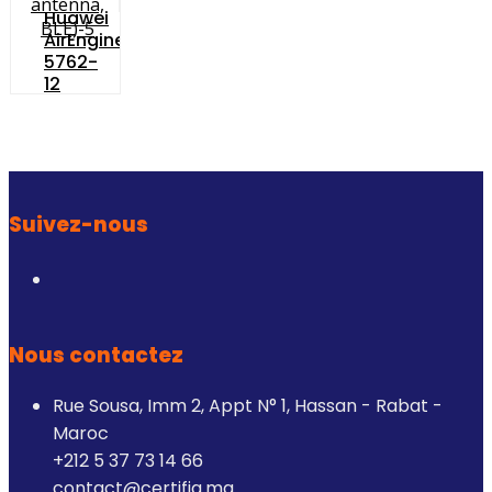
Huawei
AirEngine
5762-
12
(11ax
Indoor,
2+2
Dual
Bands,
Smart
Suivez-nous
Antenna,
BLE)
Nous contactez
Rue Sousa, Imm 2, Appt N° 1, Hassan - Rabat -
Maroc
+212 5 37 73 14 66
contact@certifia.ma