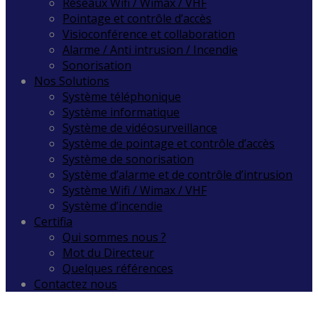
Réseaux Wifi / Wimax / VHF
Pointage et contrôle d’accès
Visioconférence et collaboration
Alarme / Anti intrusion / Incendie
Sonorisation
Nos Solutions
Système téléphonique
Système informatique
Système de vidéosurveillance
Système de pointage et contrôle d’accès
Système de sonorisation
Système d’alarme et de contrôle d’intrusion
Système Wifi / Wimax / VHF
Système d’incendie
Certifia
Qui sommes nous ?
Mot du Directeur
Quelques références
Contactez nous