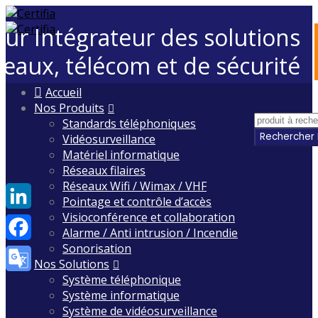
eur Intégrateur des solutions
seaux, télécom et de sécurité
Skip
Accueil
to
Nos Produits
content
Standards téléphoniques
Vidéosurveillance
Matériel informatique
Réseaux filaires
Réseaux Wifi / Wimax / VHF
Pointage et contrôle d’accès
Visioconférence et collaboration
LinkedIn
Alarme / Anti intrusion / Incendie
Sonorisation
Facebook
Nos Solutions
Système téléphonique
Google
Système informatique
Translate
Système de vidéosurveillance