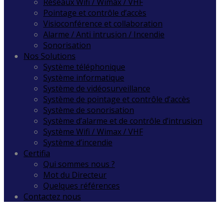
Réseaux Wifi / Wimax / VHF
Pointage et contrôle d’accès
Visioconférence et collaboration
Alarme / Anti intrusion / Incendie
Sonorisation
Nos Solutions
Système téléphonique
Système informatique
Système de vidéosurveillance
Système de pointage et contrôle d’accès
Système de sonorisation
Système d’alarme et de contrôle d’intrusion
Système Wifi / Wimax / VHF
Système d’incendie
Certifia
Qui sommes nous ?
Mot du Directeur
Quelques références
Contactez nous