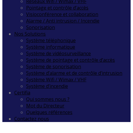
Réseaux Wifi / Wimax / VHF
Pointage et contrôle d’accès
Visioconférence et collaboration
Alarme / Anti intrusion / Incendie
Sonorisation
Nos Solutions
Système téléphonique
Système informatique
Système de vidéosurveillance
Système de pointage et contrôle d’accès
Système de sonorisation
Système d’alarme et de contrôle d’intrusion
Système Wifi / Wimax / VHF
Système d’incendie
Certifia
Qui sommes nous ?
Mot du Directeur
Quelques références
Contactez nous