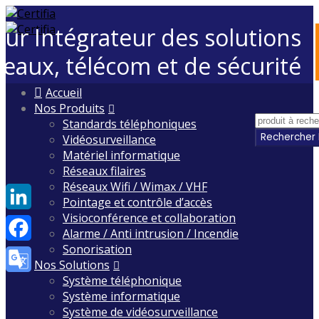
eur Intégrateur des solutions
seaux, télécom et de sécurité
Skip
Accueil
to
Nos Produits
content
Standards téléphoniques
Vidéosurveillance
Matériel informatique
Réseaux filaires
Réseaux Wifi / Wimax / VHF
Pointage et contrôle d’accès
Visioconférence et collaboration
LinkedIn
Alarme / Anti intrusion / Incendie
Sonorisation
Facebook
Nos Solutions
Système téléphonique
Google
Système informatique
Translate
Système de vidéosurveillance