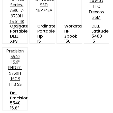
Ordinateur
Ordinateur
Workstation
DELL
Portable
Portable
HP
Latitude
DELL
Hp
Zbook
5400
XPS
I5-
15u
I5-
15
Win
G6
8365U
7000
10
14
Series-
Pro
8GO
7590
256
1TO
I7-
SSD
Freedos
9750H
1EP74EA
36M
15.6″
4K
UHD
Dell
Precision
5540
15.6″