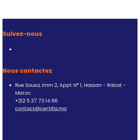
FHD
I7-
9750H
16GB
1TB
SS
Suivez-nous
Nous contactez
Rue Sousa, Imm 2, Appt N° 1, Hassan - Rabat -
Maroc
+212 5 37 73 14 66
contact@certifia.ma