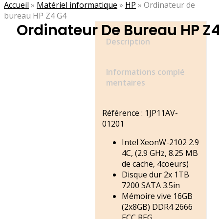
Accueil
»
Matériel informatique
»
HP
»
Ordinateur de
bureau HP Z4 G4
Ordinateur De Bureau HP Z
Description
Informations complé
mentaires
Référence : 1JP11AV-
01201
Intel XeonW-2102 2.9
4C, (2.9 GHz, 8.25 MB
de cache, 4coeurs)
Disque dur 2x 1TB
7200 SATA 3.5in
Mémoire vive 16GB
(2x8GB) DDR4 2666
ECC REG