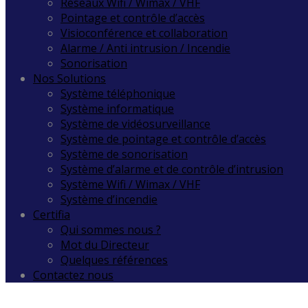
Réseaux Wifi / Wimax / VHF
Pointage et contrôle d’accès
Visioconférence et collaboration
Alarme / Anti intrusion / Incendie
Sonorisation
Nos Solutions
Système téléphonique
Système informatique
Système de vidéosurveillance
Système de pointage et contrôle d’accès
Système de sonorisation
Système d’alarme et de contrôle d’intrusion
Système Wifi / Wimax / VHF
Système d’incendie
Certifia
Qui sommes nous ?
Mot du Directeur
Quelques références
Contactez nous