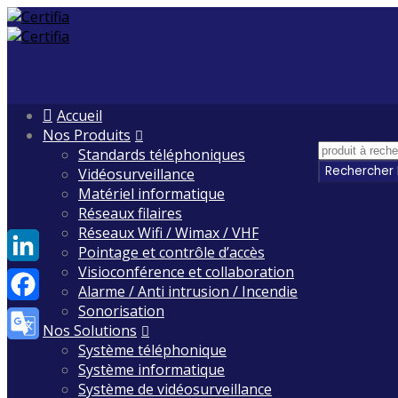
Skip
Accueil
to
Nos Produits
content
Standards téléphoniques
Vidéosurveillance
Matériel informatique
Réseaux filaires
Réseaux Wifi / Wimax / VHF
Pointage et contrôle d’accès
Visioconférence et collaboration
LinkedIn
Alarme / Anti intrusion / Incendie
Sonorisation
Facebook
Nos Solutions
Système téléphonique
Google
Système informatique
Translate
Système de vidéosurveillance