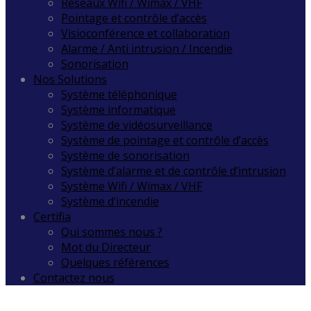
Réseaux Wifi / Wimax / VHF
Pointage et contrôle d’accès
Visioconférence et collaboration
Alarme / Anti intrusion / Incendie
Sonorisation
Nos Solutions
Système téléphonique
Système informatique
Système de vidéosurveillance
Système de pointage et contrôle d’accès
Système de sonorisation
Système d’alarme et de contrôle d’intrusion
Système Wifi / Wimax / VHF
Système d’incendie
Certifia
Qui sommes nous ?
Mot du Directeur
Quelques références
Contactez nous