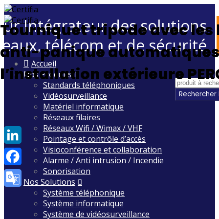
eur Intégrateur des solutions
Tourniquet tripode avec les
seaux, télécom et de sécurité
anti-panique automatiques
Skip
Accueil
l’installation extérieure PE
to
Nos Produits
content
Standards téléphoniques
Vidéosurveillance
Matériel informatique
Réseaux filaires
Réseaux Wifi / Wimax / VHF
Pointage et contrôle d’accès
Visioconférence et collaboration
LinkedIn
Alarme / Anti intrusion / Incendie
Sonorisation
Facebook
Nos Solutions
Système téléphonique
Google
Système informatique
Translate
Système de vidéosurveillance