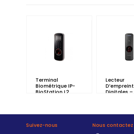
Terminal
Lecteur
Biométrique IP-
D’empreint
BioStation L2
Digitales –
SUPREMA
BioEntry R2
SUPREMA
Suivez-nous
Nous contactez