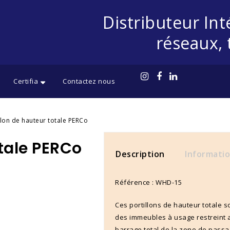
Distributeur Int
réseaux, 
Certifia
Contactez nous
llon de hauteur totale PERCo
otale PERCo
Description
Informati
Référence : WHD-15
Ces portillons de hauteur totale s
des immeubles à usage restreint a
barrage total de la zone de passa