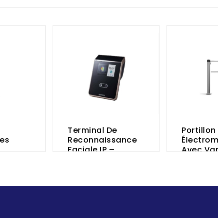
Terminal De
Portillon
es
Reconnaissance
Électro
Faciale IP –
Avec Van
FaceStation 2
PERCo
SUPREMA