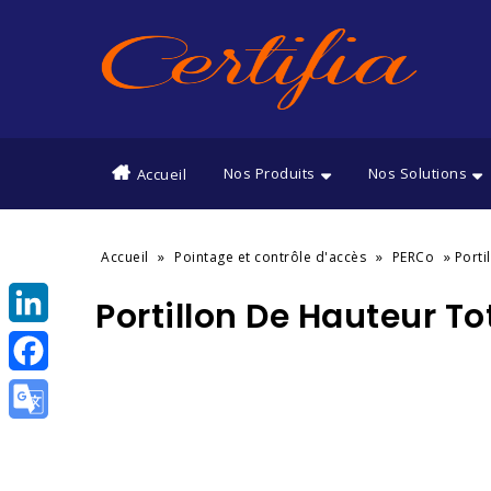
Nos Produits
Nos Solutions
Accueil
»
»
»
Accueil
Pointage et contrôle d'accès
PERCo
Porti
Portillon De Hauteur T
LinkedIn
Facebook
Google
Translate