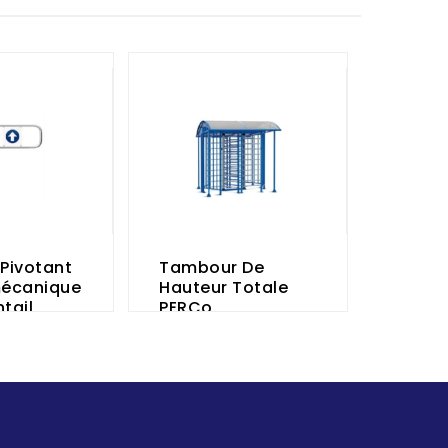
 Pivotant
Tambour De
mécanique
Hauteur Totale
tail
PERCo