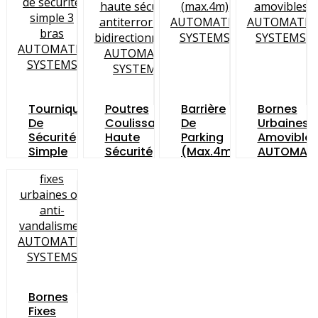
Tourniquet
Poutres
Barrière
Bornes
De
Coulissantes
De
Urbaines
Sécurité
Haute
Parking
Amovibles
Simple
Sécurité
(max.4m)
AUTOMAT
3
Antiterroristes
AUTOMATIC
SYSTEMS
Bras
Bidirectionnelles
SYSTEMS
AUTOMATIC
AUTOMATIC
SYSTEMS
SYSTEMS
Bornes
Fixes