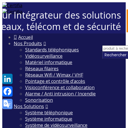
eur Intégrateur des solutions
seaux, télécom et de sécurité
Skip
Accueil
to
Nos Produits
content
Standards téléphoniques
Vidéosurveillance
Matériel informatique
Réseaux filaires
Réseaux Wifi / Wimax / VHF
Pointage et contrôle d’accès
Visioconférence et collaboration
LinkedIn
Alarme / Anti intrusion / Incendie
Sonorisation
Facebook
Nos Solutions
Système téléphonique
Google
Système informatique
Translate
Système de vidéosurveillance