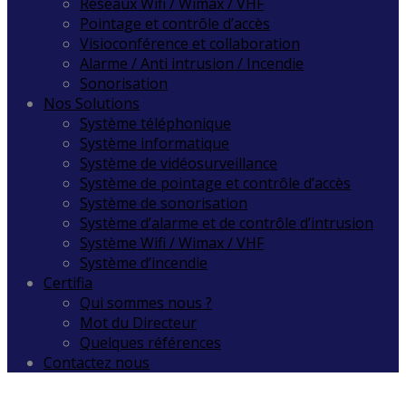
Réseaux Wifi / Wimax / VHF
Pointage et contrôle d’accès
Visioconférence et collaboration
Alarme / Anti intrusion / Incendie
Sonorisation
Nos Solutions
Système téléphonique
Système informatique
Système de vidéosurveillance
Système de pointage et contrôle d’accès
Système de sonorisation
Système d’alarme et de contrôle d’intrusion
Système Wifi / Wimax / VHF
Système d’incendie
Certifia
Qui sommes nous ?
Mot du Directeur
Quelques références
Contactez nous