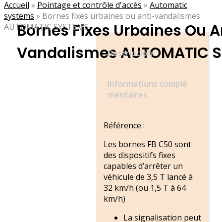
Accueil
»
Pointage et contrôle d'accès
»
Automatic
systems
»
Bornes fixes urbaines ou anti-vandalismes
Bornes Fixes Urbaines Ou A
AUTOMATIC SYSTEMS
Vandalismes AUTOMATIC 
Description
Informations complé
mentaires
Référence :
Les bornes FB C50 sont
des dispositifs fixes
capables d’arrêter un
véhicule de 3,5 T lancé à
32 km/h (ou 1,5 T à 64
km/h)
La signalisation peut