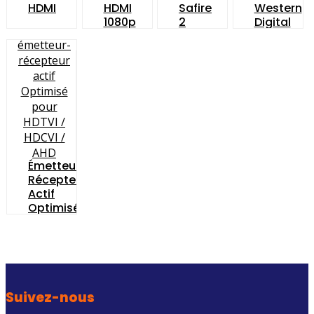
HDMI
HDMI
Safire
Western
1080p
2
Digital
Mpx
Capacité
4N1
10 TB
ULTRA
Émetteur-
Récepteur
Actif
Optimisé
Pour
HDTVI
/
HDCVI
/
AHD
Suivez-nous