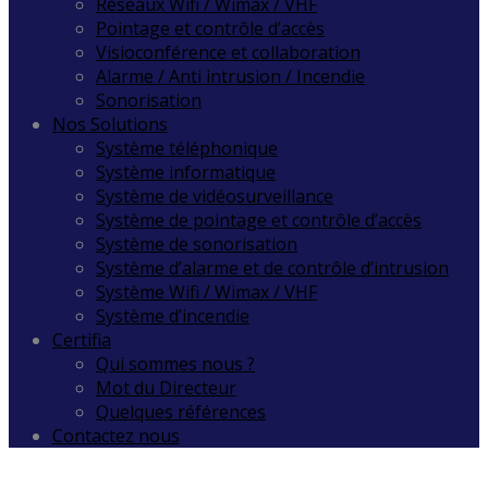
Réseaux Wifi / Wimax / VHF
Pointage et contrôle d’accès
Visioconférence et collaboration
Alarme / Anti intrusion / Incendie
Sonorisation
Nos Solutions
Système téléphonique
Système informatique
Système de vidéosurveillance
Système de pointage et contrôle d’accès
Système de sonorisation
Système d’alarme et de contrôle d’intrusion
Système Wifi / Wimax / VHF
Système d’incendie
Certifia
Qui sommes nous ?
Mot du Directeur
Quelques références
Contactez nous