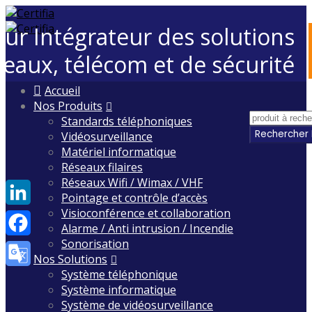
eur Intégrateur des solutions
seaux, télécom et de sécurité
Skip
Accueil
to
Nos Produits
content
Standards téléphoniques
Vidéosurveillance
Matériel informatique
Réseaux filaires
Réseaux Wifi / Wimax / VHF
Pointage et contrôle d’accès
Visioconférence et collaboration
LinkedIn
Alarme / Anti intrusion / Incendie
Sonorisation
Facebook
Nos Solutions
Système téléphonique
Google
Système informatique
Translate
Système de vidéosurveillance