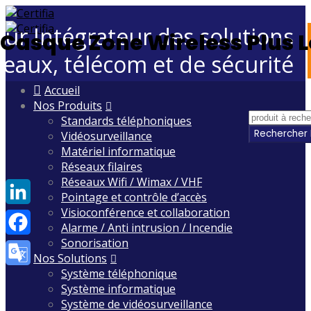
eur Intégrateur des solutions
Casque Zone Wireless Plus 
seaux, télécom et de sécurité
Skip
Accueil
to
Nos Produits
content
Standards téléphoniques
Vidéosurveillance
Matériel informatique
Réseaux filaires
Réseaux Wifi / Wimax / VHF
Pointage et contrôle d’accès
Visioconférence et collaboration
LinkedIn
Alarme / Anti intrusion / Incendie
Sonorisation
Facebook
Nos Solutions
Système téléphonique
Google
Système informatique
Translate
Système de vidéosurveillance