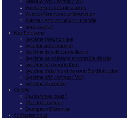
Réseaux Wifi / Wimax / VHF
Pointage et contrôle d’accès
Visioconférence et collaboration
Alarme / Anti intrusion / Incendie
Sonorisation
Nos Solutions
Système téléphonique
Système informatique
Système de vidéosurveillance
Système de pointage et contrôle d’accès
Système de sonorisation
Système d’alarme et de contrôle d’intrusion
Système Wifi / Wimax / VHF
Système d’incendie
Certifia
Qui sommes nous ?
Mot du Directeur
Quelques références
Contactez nous