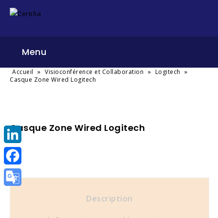
Menu
»
»
»
Accueil
Visioconférence et Collaboration
Logitech
Casque Zone Wired Logitech
Casque Zone Wired Logitech
LinkedIn
Facebook
Google
Description
Translate