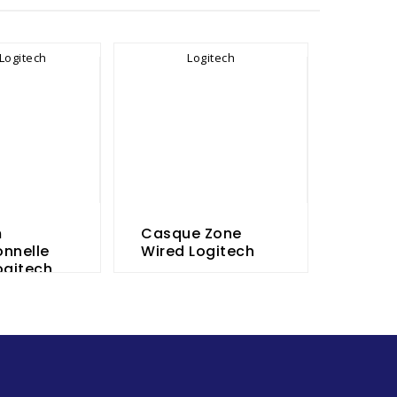
m
Casque Zone
onnelle
Wired Logitech
ogitech