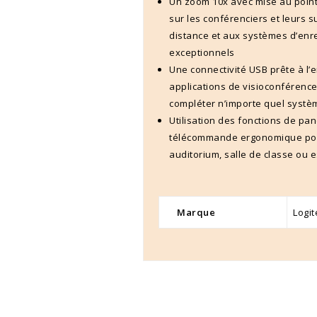
Un zoom 10x avec mise au poin
sur les conférenciers et leurs s
distance et aux systèmes d’enre
exceptionnels
Une connectivité USB prête à l’
applications de visioconférenc
compléter n’importe quel systè
Utilisation des fonctions de pa
télécommande ergonomique pour 
auditorium, salle de classe ou e
Marque
Logi