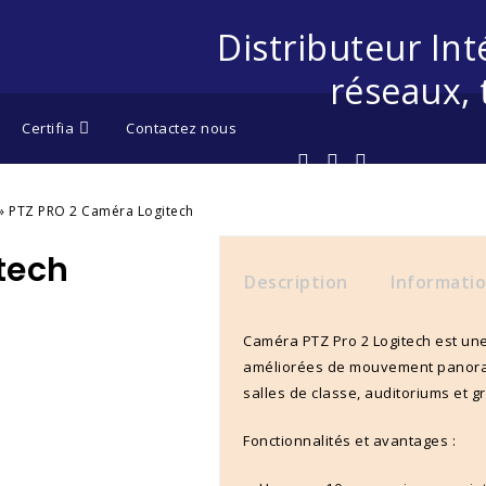
Distributeur Int
réseaux, 
Certifia
Contactez nous
»
PTZ PRO 2 Caméra Logitech
tech
Description
Informati
Caméra PTZ Pro 2 Logitech est un
améliorées de mouvement panoram
salles de classe, auditoriums et g
Fonctionnalités et avantages :