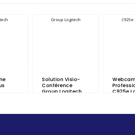
ne
Solution Visio-
Webca
us
Conférence
Professi
Group Logitech
C925e L