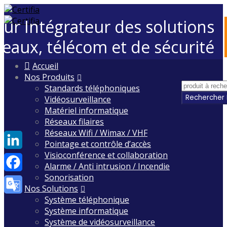
eur Intégrateur des solutions
seaux, télécom et de sécurité
Skip
Accueil
to
Nos Produits
content
Standards téléphoniques
Vidéosurveillance
Matériel informatique
Réseaux filaires
Réseaux Wifi / Wimax / VHF
Pointage et contrôle d’accès
Visioconférence et collaboration
LinkedIn
Alarme / Anti intrusion / Incendie
Sonorisation
Facebook
Nos Solutions
Système téléphonique
Google
Système informatique
Translate
Système de vidéosurveillance