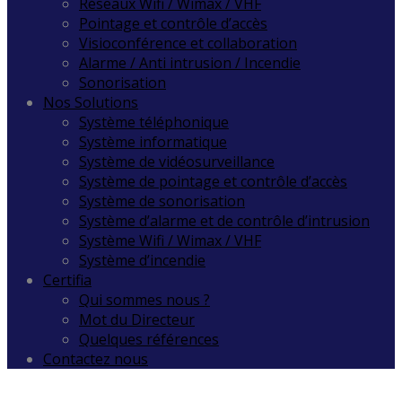
Réseaux Wifi / Wimax / VHF
Pointage et contrôle d’accès
Visioconférence et collaboration
Alarme / Anti intrusion / Incendie
Sonorisation
Nos Solutions
Système téléphonique
Système informatique
Système de vidéosurveillance
Système de pointage et contrôle d’accès
Système de sonorisation
Système d’alarme et de contrôle d’intrusion
Système Wifi / Wimax / VHF
Système d’incendie
Certifia
Qui sommes nous ?
Mot du Directeur
Quelques références
Contactez nous