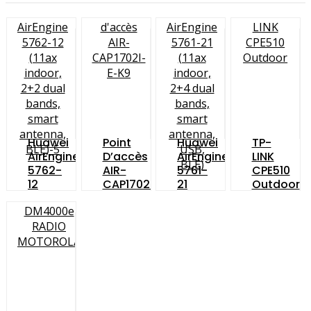
Huawei
Point
Huawei
TP-
AirEngine
D’accès
AirEngine
LINK
5762-
AIR-
5761-
CPE510
12
CAP1702I-
21
Outdoor
(11ax
E-K9
(11ax
Indoor,
Indoor,
2+2
2+4
Dual
Dual
Bands,
Bands,
Smart
Smart
Antenna,
Antenna,
BLE)
USB,
BLE)