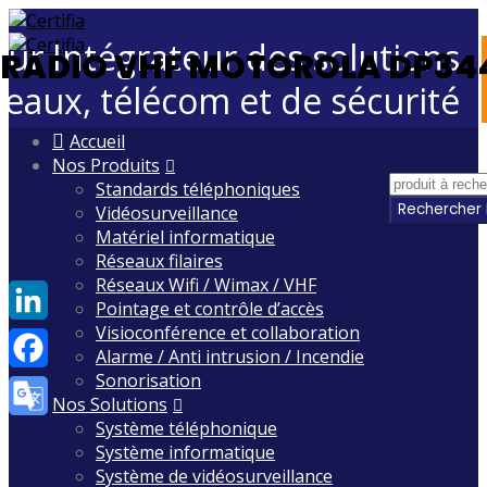
eur Intégrateur des solutions
RADIO VHF MOTOROLA DP34
seaux, télécom et de sécurité
Skip
Accueil
to
Nos Produits
content
Standards téléphoniques
Vidéosurveillance
Matériel informatique
Réseaux filaires
Réseaux Wifi / Wimax / VHF
Pointage et contrôle d’accès
Visioconférence et collaboration
LinkedIn
Alarme / Anti intrusion / Incendie
Sonorisation
Facebook
Nos Solutions
Système téléphonique
Google
Système informatique
Translate
Système de vidéosurveillance