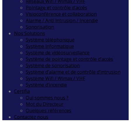
Réseaux Wifi / Wimax / VHF
Pointage et contrôle d’accès
Visioconférence et collaboration
Alarme / Anti intrusion / Incendie
Sonorisation
Nos Solutions
Système téléphonique
Système informatique
Système de vidéosurveillance
Système de pointage et contrôle d’accès
Système de sonorisation
Système d’alarme et de contrôle d’intrusion
Système Wifi / Wimax / VHF
Système d’incendie
Certifia
Qui sommes nous ?
Mot du Directeur
Quelques références
Contactez nous