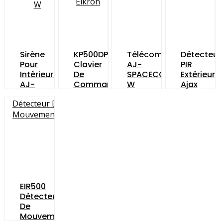
Sirène
KP500DP/N
Télécommande
Détecteur
Pour
Clavier
AJ-
PIR
Intèrieure
De
SPACECONTROL-
Extérieur
AJ-
Commande
W
Ajax
HOMESIREN-
Elkron
AJ-
W
OUTDOOR
W
EIR500
Détecteur
De
Mouvement…