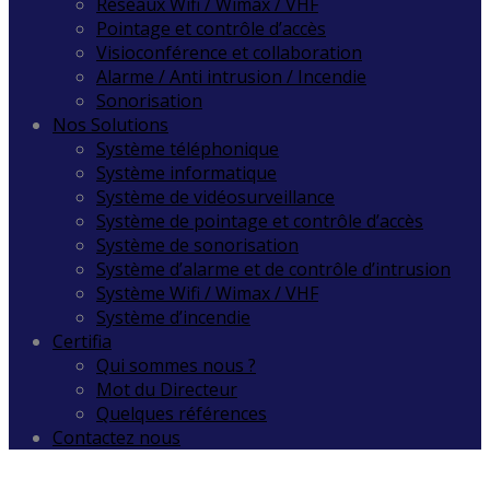
Réseaux Wifi / Wimax / VHF
Pointage et contrôle d’accès
Visioconférence et collaboration
Alarme / Anti intrusion / Incendie
Sonorisation
Nos Solutions
Système téléphonique
Système informatique
Système de vidéosurveillance
Système de pointage et contrôle d’accès
Système de sonorisation
Système d’alarme et de contrôle d’intrusion
Système Wifi / Wimax / VHF
Système d’incendie
Certifia
Qui sommes nous ?
Mot du Directeur
Quelques références
Contactez nous