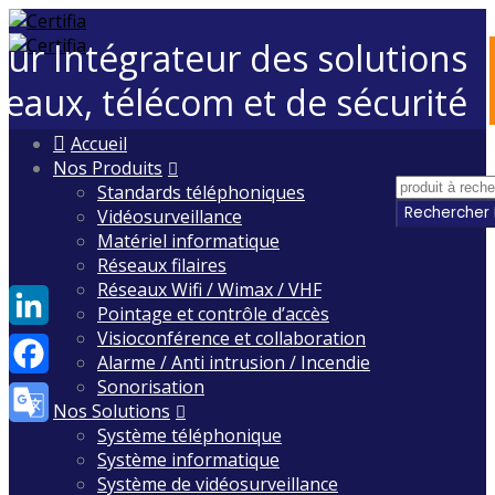
eur Intégrateur des solutions
seaux, télécom et de sécurité
Skip
Accueil
to
Nos Produits
content
Standards téléphoniques
Vidéosurveillance
Matériel informatique
Réseaux filaires
Réseaux Wifi / Wimax / VHF
Pointage et contrôle d’accès
Visioconférence et collaboration
LinkedIn
Alarme / Anti intrusion / Incendie
Sonorisation
Facebook
Nos Solutions
Système téléphonique
Google
Système informatique
Translate
Système de vidéosurveillance