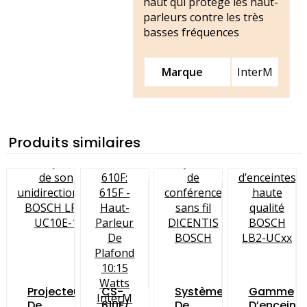
haut qui protège les haut-
parleurs contre les très
basses fréquences
Marque
InterM
Produits similaires
Projecteur
CS-
Système
Gamme
De
610F/
De
D’enceint