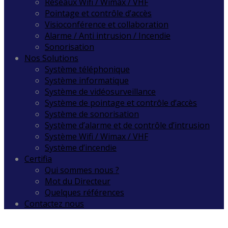
Réseaux Wifi / Wimax / VHF
Pointage et contrôle d’accès
Visioconférence et collaboration
Alarme / Anti intrusion / Incendie
Sonorisation
Nos Solutions
Système téléphonique
Système informatique
Système de vidéosurveillance
Système de pointage et contrôle d’accès
Système de sonorisation
Système d’alarme et de contrôle d’intrusion
Système Wifi / Wimax / VHF
Système d’incendie
Certifia
Qui sommes nous ?
Mot du Directeur
Quelques références
Contactez nous