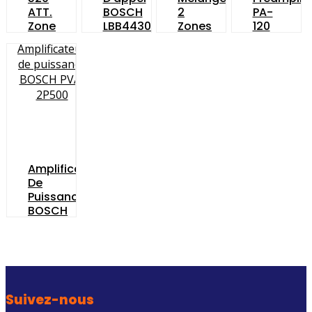
ATT.
BOSCH
2
PA-
Zone
LBB4430/00
Zones
120
Amplifier
PLE-
INTER-
InterM
2MAxx0-
M
EU
Amplificateur
De
Puissance
BOSCH
PVA-
2P500
Suivez-nous