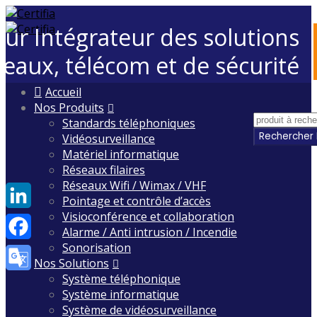
eur Intégrateur des solutions
seaux, télécom et de sécurité
Skip
Accueil
to
Nos Produits
content
Standards téléphoniques
Vidéosurveillance
Matériel informatique
Réseaux filaires
Réseaux Wifi / Wimax / VHF
Pointage et contrôle d’accès
Visioconférence et collaboration
LinkedIn
Alarme / Anti intrusion / Incendie
Sonorisation
Facebook
Nos Solutions
Système téléphonique
Google
Système informatique
Translate
Système de vidéosurveillance